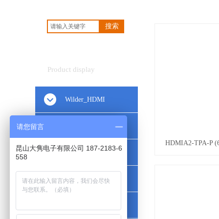
搜索
产品展示
Product display
Wilder_HDMI
Wilder_Type-C
请您留言
HDMIA2-TPA-P (6
昆山大隽电子有限公司 187-2183-6
Wilder_DisplayPort
558
Wilder_PCIe
Wilder_DataComm