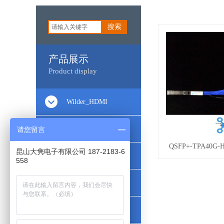
搜索
产品展示
Product display
Wilder_HDMI
Wilder_Type-C
请您留言
QSFP+-TPA40G-HC
昆山大隽电子有限公司 187-2183-6
Wilder_DisplayPort
558
Wilder_PCIe
Wilder_DataComm