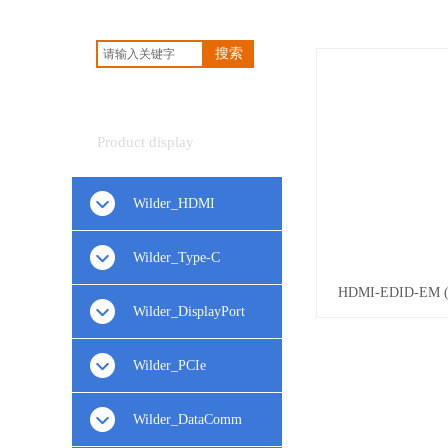
搜索
产品展示
Product display
Wilder_HDMI
Wilder_Type-C
HDMI-EDID-EM (6
Wilder_DisplayPort
Wilder_PCIe
Wilder_DataComm